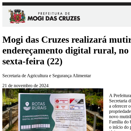
Mogi das Cruzes realizará muti
endereçamento digital rural, no
sexta-feira (22)
Secretaria de Agricultura e Segurança Alimentar
21 de novembro de 2024
A Prefeitur
Secretaria 
a oferecer o
propriedades
novo mutirã
Família do 
o início do