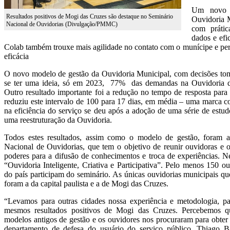
Um novo P
Resultados positivos de Mogi das Cruzes são destaque no Seminário
Ouvidoria 
Nacional de Ouvidorias (Divulgação/PMMC)
com prátic
dados e efi
Colab também trouxe mais agilidade no contato com o munícipe e p
eficácia
O novo modelo de gestão da Ouvidoria Municipal, com decisões tom
se ter uma ideia, só em 2023, 77% das demandas na Ouvidoria de
Outro resultado importante foi a redução no tempo de resposta par
reduziu este intervalo de 100 para 17 dias, em média – uma marca c
na eficiência do serviço se deu após a adoção de uma série de estud
uma reestruturação da Ouvidoria.
Todos estes resultados, assim como o modelo de gestão, foram a
Nacional de Ouvidorias, que tem o objetivo de reunir ouvidoras e o
poderes para a difusão de conhecimentos e troca de experiências. N
“Ouvidoria Inteligente, Criativa e Participativa”. Pelo menos 150 o
do país participam do seminário. As únicas ouvidorias municipais qu
foram a da capital paulista e a de Mogi das Cruzes.
“Levamos para outras cidades nossa experiência e metodologia, pa
mesmos resultados positivos de Mogi das Cruzes. Percebemos qu
modelos antigos de gestão e os ouvidores nos procuraram para obter 
departamento de defesa do usuário do serviço público, Thiago Bat