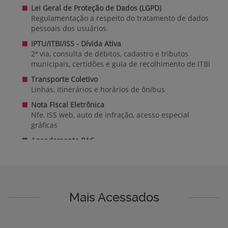
Lei Geral de Proteção de Dados (LGPD)
Regulamentação a respeito do tratamento de dados
pessoais dos usuários.
IPTU/ITBI/ISS - Dívida Ativa
2ª via, consulta de débitos, cadastro e tributos
municipais, certidões e guia de recolhimento de ITBI
Transporte Coletivo
Linhas, itinerários e horários de ônibus
Nota Fiscal Eletrônica
Nfe, ISS web, auto de infração, acesso especial
gráficas
Agendamento PAC
Faça o agendamento de seu atendimento presencial
no Pronto Atendimento ao Cidadão (PAC)
Aprova Digital
O sistema permite ao cidadão dar entrada no
Mais Acessados
processo e acompanhar seu andamento de forma
digital.
Agendamento (Secretaria de Urbanismo)