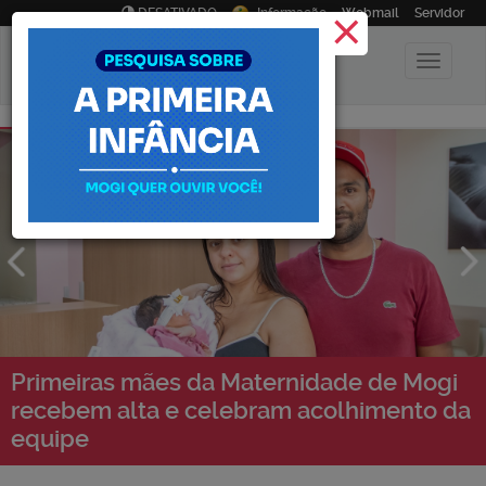
×
DESATIVADO
Informação
Webmail
Servidor
Primeiras mães da Maternidade de Mogi
recebem alta e celebram acolhimento da
equipe