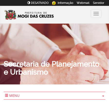
DESATIVADO
Informação
Webmail
Servidor
Secretaria de Planejamento
e Urbanismo
MENU