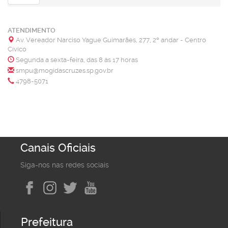
ATENDIMENTO
Av. Vereador Narciso Yague Guimarães, 277, 2º andar - Centro
Cívico
Segunda a sexta-feira, das 8 às 17 horas
smpu@mogidascruzes.sp.gov.br
4798-5071
Canais Oficiais
Siga-nos nas redes sociais
Prefeitura