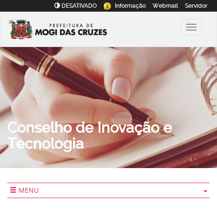
DESATIVADO
Informação
Webmail
Servidor
Conselho de Inovação e
Tecnologia
MENU