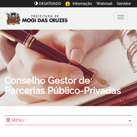
DESATIVADO
Informação
Webmail
Servidor
Conselho Gestor de
Parcerias Público-Privadas
MENU