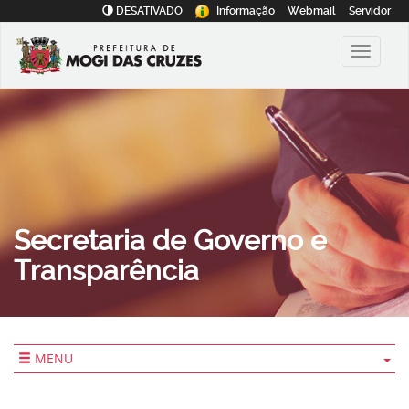
DESATIVADO
Informação
Webmail
Servidor
Secretaria de Governo e
Transparência
MENU