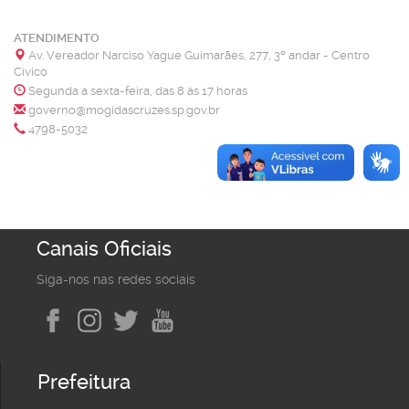
ATENDIMENTO
Av. Vereador Narciso Yague Guimarães, 277, 3º andar - Centro
Cívico
Segunda a sexta-feira, das 8 às 17 horas
governo@mogidascruzes.sp.gov.br
4798-5032
Canais Oficiais
Siga-nos nas redes sociais
Prefeitura