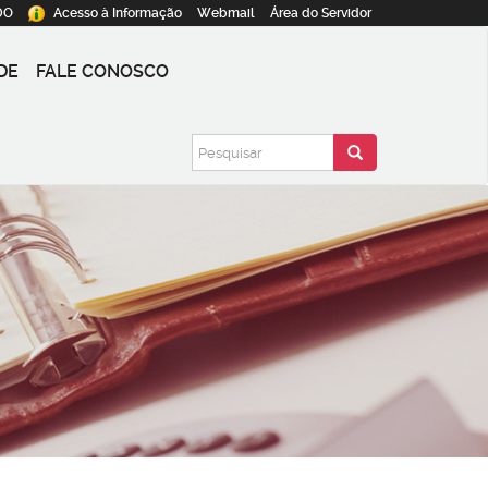
DO
Acesso à
Informação
Webmail
Área do
Servidor
DE
FALE CONOSCO