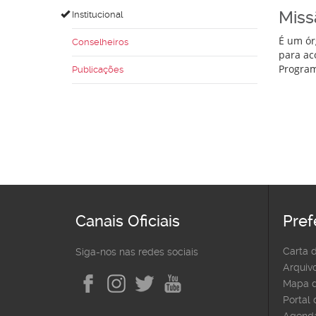
Miss
Institucional
É um ór
Conselheiros
para ac
Program
Publicações
Canais Oficiais
Pref
Carta 
Siga-nos nas redes sociais
Arquivo
Mapa d
Portal