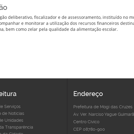
ão
gão deliberativo, fiscalizador e de assessoramento, instituído no m
ompanhar e monitorar a utilização dos recursos financeiros destin
a, bem como zelar pela qualidade da alimentação escolar.
eitura
Endereço
de Serviços
Prefeitura de Mogi das Cruzes
 de Notícias
Av. Ver. Narciso Yague Guimarã
e Unidades
Centro Cívico
 da Transparência
CEP 08780-900