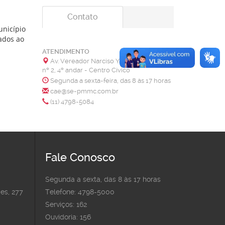
Contato
unicípio
ados ao
ATENDIMENTO
Av. Vereador Narciso Yague Guimarães,
nº 2, 4º andar - Centro Cívico
Segunda a sexta-feira, das 8 às 17 horas
cae@se-pmmc.com.br
(11) 4798-5084
Fale Conosco
Segunda a sexta, das 8 às 17 horas
es, 277
Telefone: 4798-5000
Serviços: 162
Ouvidoria: 156