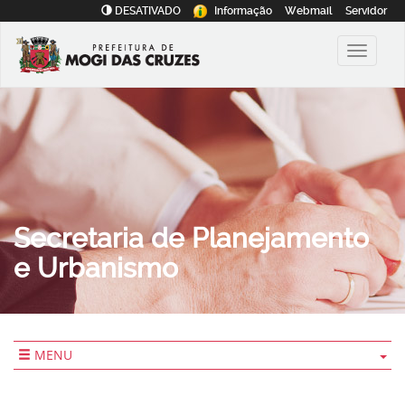
DESATIVADO
Informação
Webmail
Servidor
Secretaria de Planejamento
e Urbanismo
MENU