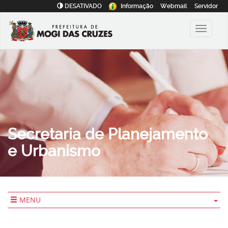
DESATIVADO
Informação
Webmail
Servidor
Secretaria de Planejamento
e Urbanismo
MENU