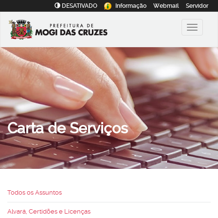
DESATIVADO
Informação
Webmail
Servidor
Carta de Serviços
Todos os Assuntos
Alvará, Certidões e Licenças