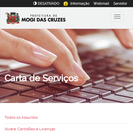
DESATIVADO
Informação
Webmail
Servidor
Carta de Serviços
Todos os Assuntos
Alvará, Certidões e Licenças