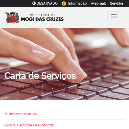
DESATIVADO
Informação
Webmail
Servidor
Carta de Serviços
Todos os Assuntos
Alvará, Certidões e Licenças