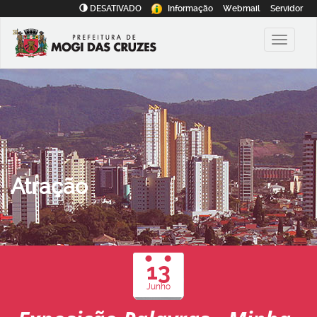
DESATIVADO
Informação
Webmail
Servidor
Atração
13
Junho