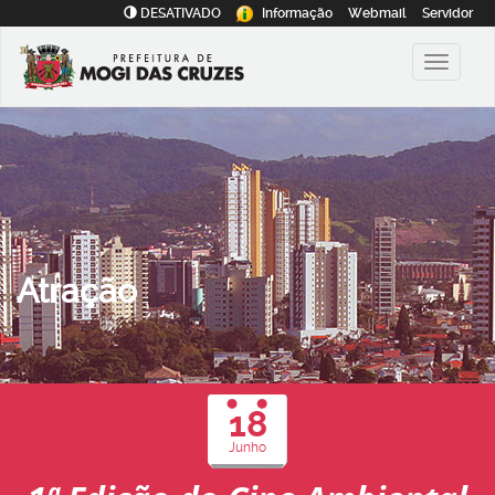
DESATIVADO
Informação
Webmail
Servidor
Atração
18
Junho