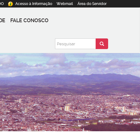
DO
Acesso à
Informação
Webmail
Área do
Servidor
DE
FALE CONOSCO