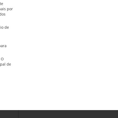
te
nais por
 dos
io de
para
. O
pal de