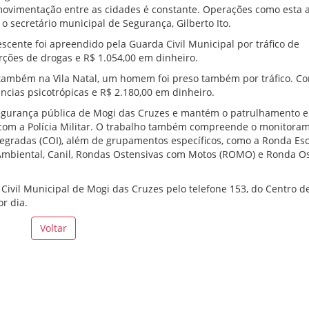
movimentação entre as cidades é constante. Operações como esta
 secretário municipal de Segurança, Gilberto Ito.
scente foi apreendido pela Guarda Civil Municipal por tráfico de
ções de drogas e R$ 1.054,00 em dinheiro.
a, também na Vila Natal, um homem foi preso também por tráfico. C
cias psicotrópicas e R$ 2.180,00 em dinheiro.
 segurança pública de Mogi das Cruzes e mantém o patrulhamento 
 com a Polícia Militar. O trabalho também compreende o monitora
gradas (COI), além de grupamentos específicos, como a Ronda Esc
 Ambiental, Canil, Rondas Ostensivas com Motos (ROMO) e Ronda O
ivil Municipal de Mogi das Cruzes pelo telefone 153, do Centro d
r dia.
Voltar