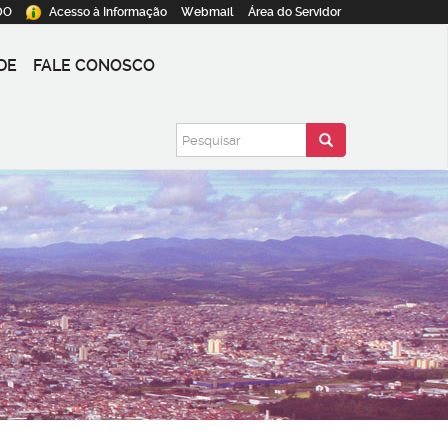
DO
Acesso à
Informação
Webmail
Área do
Servidor
DE
FALE CONOSCO