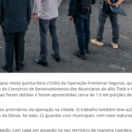
ipou nesta quinta-feira (15/05) da Operação Fronteiras Seguras, q
 do Consórcio de Desenvolvimento dos Municípios do Alto Tietê e 
as foram detidas e foram apreendidas cerca de 1,5 mil porções de
ros prioritários da operação na cidade. O trabalho também teve aç
da Divisa. Ao todo, 22 guardas civis municipais, com nove viaturas
região, com cada um atuando no seu território de maneira coorden