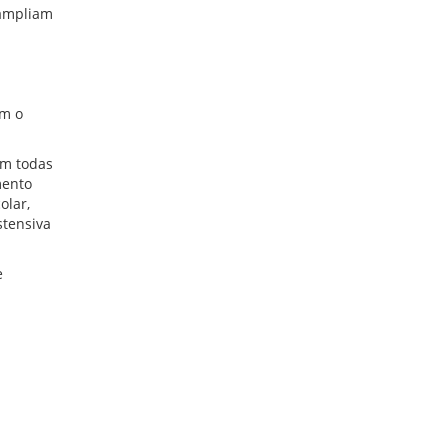
 ampliam
om o
em todas
mento
olar,
stensiva
e