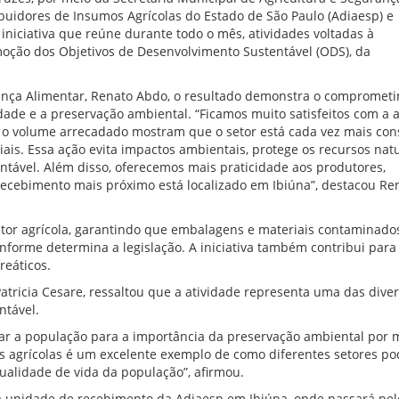
buidores de Insumos Agrícolas do Estado de São Paulo (Adiaesp) e
niciativa que reúne durante todo o mês, atividades voltadas à
oção dos Objetivos de Desenvolvimento Sustentável (ODS), da
urança Alimentar, Renato Abdo, o resultado demonstra o compromet
dade e a preservação ambiental. “Ficamos muito satisfeitos com a 
 e o volume arrecadado mostram que o setor está cada vez mais con
ais. Essa ação evita impactos ambientais, protege os recursos natu
ntável. Além disso, oferecemos mais praticidade aos produtores,
cebimento mais próximo está localizado em Ibiúna”, destacou Re
 setor agrícola, garantindo que embalagens e materiais contaminado
rme determina a legislação. A iniciativa também contribui para 
reáticos.
atricia Cesare, ressaltou que a atividade representa uma das dive
ntável.
ar a população para a importância da preservação ambiental por 
ns agrícolas é um excelente exemplo de como diferentes setores p
ualidade de vida da população”, afirmou.
a unidade de recebimento da Adiaesp em Ibiúna, onde passará pel