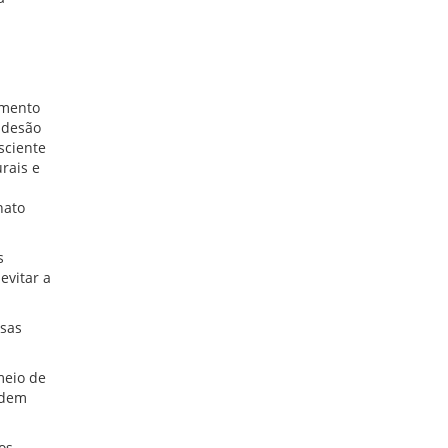
imento
adesão
sciente
rais e
nato
s
evitar a
rsas
meio de
odem
os