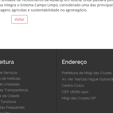
tiva integra o Sistema Campo Limpo, considerado uma das principai
agens agrícolas e sustentabilidade no agronegócio.
Voltar
eitura
Endereço
de Serviços
Prefeitura de Mogi das Cruzes
 de Notícias
Av. Ver. Narciso Yague Guimarã
e Unidades
Centro Cívico
 da Transparência
CEP 08780-900
 da Cidade
Mogi das Cruzes/SP
Turísticos
tas Frequentes