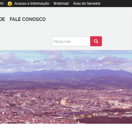
DO
Acesso à
Informação
Webmail
Área do
Servidor
DE
FALE CONOSCO