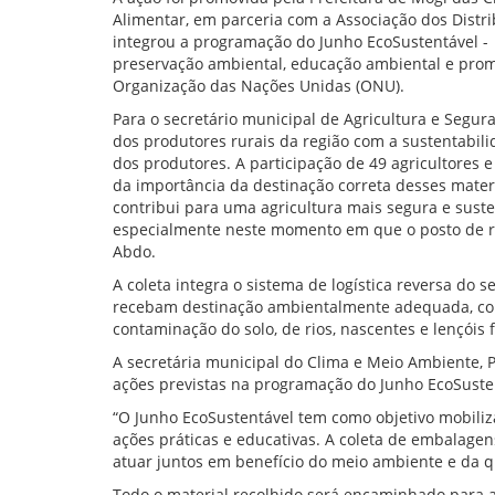
Alimentar, em parceria com a Associação dos Distri
integrou a programação do Junho EcoSustentável - i
preservação ambiental, educação ambiental e prom
Organização das Nações Unidas (ONU).
Para o secretário municipal de Agricultura e Seg
dos produtores rurais da região com a sustentabili
dos produtores. A participação de 49 agricultores
da importância da destinação correta desses materi
contribui para uma agricultura mais segura e suste
especialmente neste momento em que o posto de re
Abdo.
A coleta integra o sistema de logística reversa do
recebam destinação ambientalmente adequada, confo
contaminação do solo, de rios, nascentes e lençóis f
A secretária municipal do Clima e Meio Ambiente, P
ações previstas na programação do Junho EcoSuste
“O Junho EcoSustentável tem como objetivo mobiliz
ações práticas e educativas. A coleta de embalage
atuar juntos em benefício do meio ambiente e da q
Todo o material recolhido será encaminhado para 