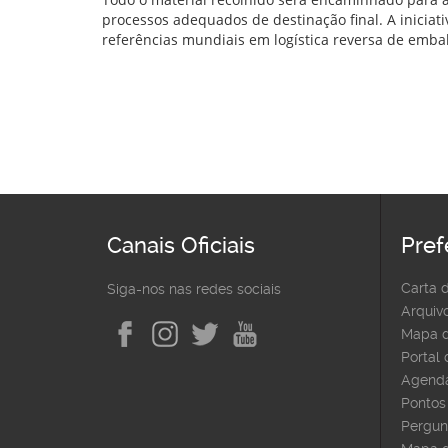
processos adequados de destinação final. A inicia
referências mundiais em logística reversa de embal
Canais Oficiais
Pref
Carta 
Siga-nos nas redes sociais
Arquivo
Mapa d
Portal
Agenda
Pontos 
Pergun