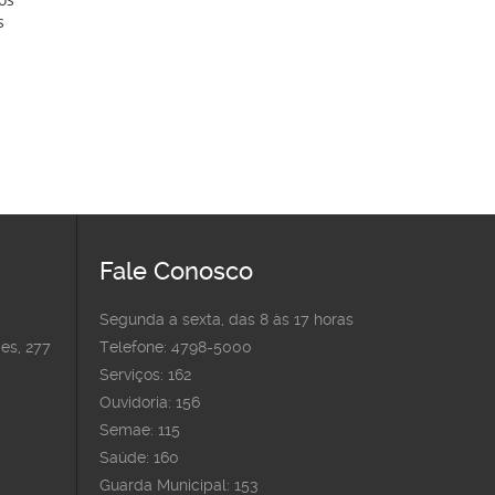
s
Fale Conosco
Segunda a sexta, das 8 às 17 horas
es, 277
Telefone: 4798-5000
Serviços: 162
Ouvidoria: 156
Semae: 115
Saúde: 160
Guarda Municipal: 153