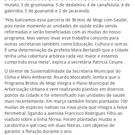
mulato, 3 de grumixama, 5 de dedaleiro, 4 de canafistula, 4 de
gabiroba, 5 de guanandi e 2 de jacarandá.
“Nós batizamos essa parceria de ‘Brotos de Mogi com Saúde’,
pois neste momento as unidades de saúde estão sendo
reformadas e serão beneficiadas com as mudas do nosso
programa. Mas vamos levar esse trabalho conjunto para
outras secretarias também, como Educação, Cultura e outras.
É uma determinação da prefeita Mara Bertaiolli que a cidade
tenha uma cobertura arbórea cada vez maior e estamos
cumprindo essa meta”, explica a secretária Patricia Cesare.
O diretor de Sustentabilidade da Secretaria Municipal do
Clima e Meio Ambiente, Ricardo Moscatelli, lembra que o
Programa Brotos de Mogi integra o Plano Municipal de
Arborização Urbana e vem realizando plantios em diversos
pontos da cidade e foi intensificado nas unidades de saúde
mais recentemente. Em março também foram plantadas 100
mudas de espécies nativas na nova pista que integra a Nova
Perimetral, ligando a avenida Francisco Rodrigues Filho ao
viaduto sobre a linha férrea. Foram plantadas mudas e
carobinha e ipê roxo, em duas fileiras, com objetivo de
garantir a floração durante o ano.