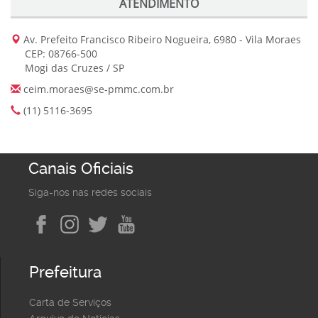
ATENDIMENTO
Av. Prefeito Francisco Ribeiro Nogueira, 6980 - Vila Moraes
CEP: 08766-500
Mogi das Cruzes / SP
ceim.moraes@se-pmmc.com.br
(11) 5116-3695
Canais Oficiais
Siga-nos nas redes sociais
Prefeitura
Carta de Serviços