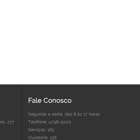
Fale Conosco
Segunda a sexta, das 8 às 17 horas
es, 277
Telefone: 4798-5000
Serviços: 162
Ouvidoria: 156