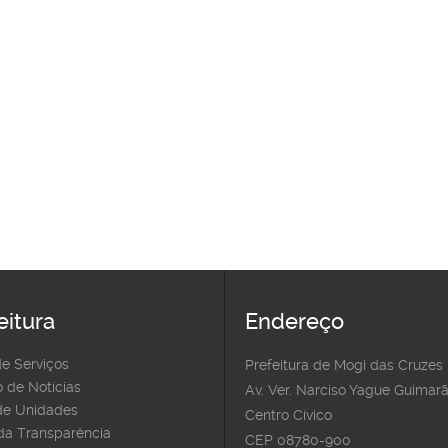
eitura
Endereço
de Serviços
Prefeitura de Mogi das Cruzes
 de Notícias
Av. Ver. Narciso Yague Guimarã
e Unidades
Centro Cívico
 da Transparência
CEP 08780-900