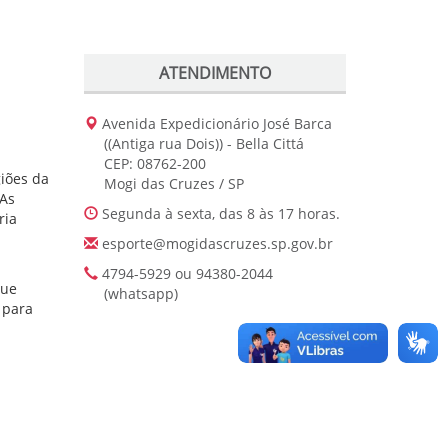
ATENDIMENTO
Avenida Expedicionário José Barca
((Antiga rua Dois)) - Bella Cittá
CEP: 08762-200
iões da
Mogi das Cruzes / SP
 As
Segunda à sexta, das 8 às 17 horas.
ria
esporte@mogidascruzes.sp.gov.br
4794-5929 ou 94380-2044
que
(whatsapp)
 para