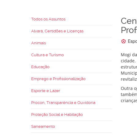
Cen
Todos os Assuntos
Pro
Alvará, Certidões e Licenças
Espo
Animais
Mogi da
Cultura e Turismo
cidade. 
estrutu
Educação
Municip
revitali
Emprego e Profissionalização
Outra o
Esporte e Lazer
também 
crianças
Procon, Transparência e Ouvidoria
Proteção Social e Habitação
Saneamento