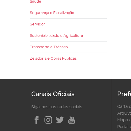
Saúde
Segurança e Fiscalização
Servidor
Sustentabilidade e Agricultura
Transporte e Trânsito
Zeladoria e Obras Públicas
Canais Oficiais
Pref
Carta 
Siga-nos nas redes sociais
Arquivo
Mapa d
Portal