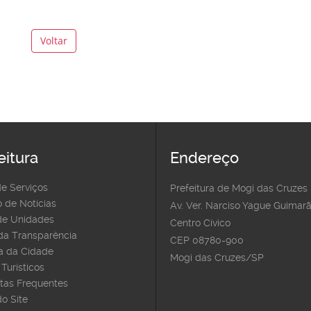
Voltar
eitura
Endereço
de Serviços
Prefeitura de Mogi das Cruzes
 de Notícias
Av. Ver. Narciso Yague Guimarã
e Unidades
Centro Cívico
 da Transparência
CEP 08780-900
 da Cidade
Mogi das Cruzes/SP
Turísticos
tas Frequentes
o Site