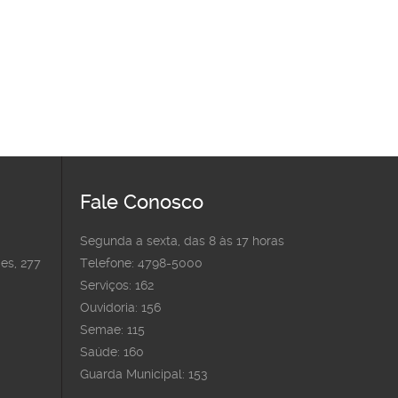
Fale Conosco
Segunda a sexta, das 8 às 17 horas
es, 277
Telefone: 4798-5000
Serviços: 162
Ouvidoria: 156
Semae: 115
Saúde: 160
Guarda Municipal: 153