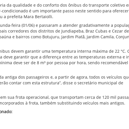
ia da qualidade e do conforto dos ônibus do transporte coletivo 
r-condicionado é um importante passo neste sentido para oferece
 a prefeita Mara Bertaiolli.
unda-feira (01/06) e passaram a atender gradativamente a popula
ais corredores dos distritos de Jundiapeba, Braz Cubas e Cezar de
aúna e bairros como Botujuru, Jardim Piatã, Jardim Camila, Conju
ônibus devem garantir uma temperatura interna máxima de 22 °C.
ma deve garantir que a diferença entre as temperaturas externa e i
mínima deve ser de 8 m³ por pessoa por hora, sendo recomendável
ntiga dos passageiros e, a partir de agora, todos os veículos q
erão contar com esta estrutura”, disse o secretário municipal de
em sua frota operacional, que transportam cerca de 120 mil passa
ncorporados à frota, também substituindo veículos mais antigos.
ionado: