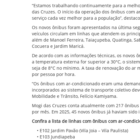
“Estamos trabalhando continuamente para a melhor
das Cruzes. O início da operação dos ônibus com a
serviço cada vez melhor para a população”, destacou
Os novos ônibus foram apresentados na última seg
veículos circulam em linhas que atendem os princip
além de Manoel Ferreira, Taiaçupeba, Quatinga, Sab
Cocuera e Jardim Maricá.
De acordo com as informações técnicas, os novos 
a temperatura externa for superior a 30°C, o siste
seja de 8°C no mínimo. A taxa de renovação do ar 
por pessoa por hora.
“Os ônibus com ar-condicionado eram uma demanda a
incorporados ao sistema de transporte coletivo dev
Mobilidade e Trânsito, Felício Kamiyama.
Mogi das Cruzes conta atualmente com 217 ônibus 
por mês. Em 2025, 45 novos ônibus já haviam sido i
Confira a lista de linhas com ônibus com ar-condic
• E102 Jardim Pavão (Vila Joia – Vila Paulista)
• E103 Jundiapeba