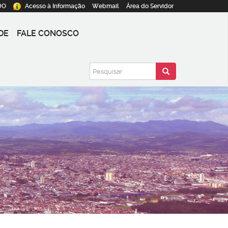
DO
Acesso à
Informação
Webmail
Área do
Servidor
DE
FALE CONOSCO