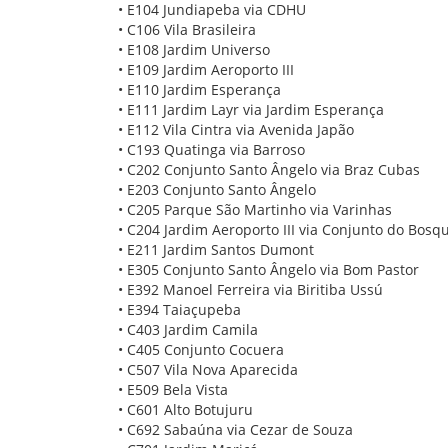
• E104 Jundiapeba via CDHU
• C106 Vila Brasileira
• E108 Jardim Universo
• E109 Jardim Aeroporto III
• E110 Jardim Esperança
• E111 Jardim Layr via Jardim Esperança
• E112 Vila Cintra via Avenida Japão
• C193 Quatinga via Barroso
• C202 Conjunto Santo Ângelo via Braz Cubas
• E203 Conjunto Santo Ângelo
• C205 Parque São Martinho via Varinhas
• C204 Jardim Aeroporto III via Conjunto do Bosq
• E211 Jardim Santos Dumont
• E305 Conjunto Santo Ângelo via Bom Pastor
• E392 Manoel Ferreira via Biritiba Ussú
• E394 Taiaçupeba
• C403 Jardim Camila
• C405 Conjunto Cocuera
• C507 Vila Nova Aparecida
• E509 Bela Vista
• C601 Alto Botujuru
• C692 Sabaúna via Cezar de Souza