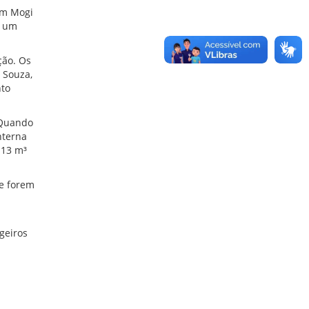
em Mogi
r um
ção. Os
 Souza,
nto
 Quando
nterna
 13 m³
ue forem
geiros