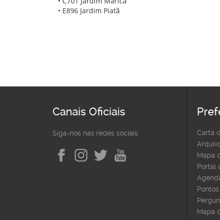
• C701 Jardim Maricá
• E896 Jardim Piatã
Canais Oficiais
Pref
Carta 
Siga-nos nas redes sociais
Arquivo
Mapa d
Portal
Agenda
Pontos 
Pergun
Mapa d