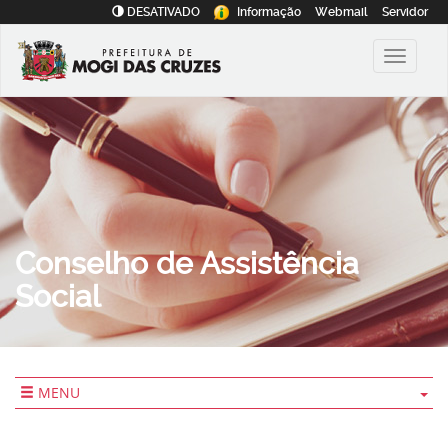
DESATIVADO
Informação
Webmail
Servidor
Conselho de Assistência
Social
MENU