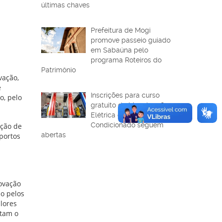
últimas chaves
Prefeitura de Mogi
promove passeio guiado
em Sabaúna pelo
programa Roteiros do
Patrimônio
vação,
e
Inscrições para curso
, pelo
gratuito de Manutenção
Elétrica com Ar-
Condicionado seguem
ação de
abertas
portos
ovação
do pelos
lores
ntam o