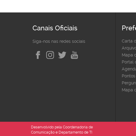
Canais Oficiais
Pref
Carta 
Siga-nos nas redes sociais
Arquivo
Mapa d
Portal
Agenda
Pontos 
Pergun
Mapa d
Desenvolvido pela Coordenadoria de
Comunicação e Departamento de TI