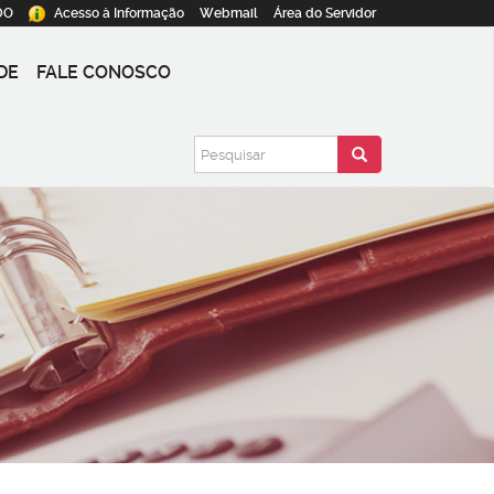
DO
Acesso à
Informação
Webmail
Área do
Servidor
DE
FALE CONOSCO