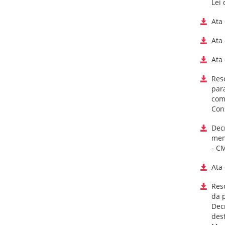
Lei 
Ata
Ata
Ata
Res
para
com
Con
Dec
mem
- CM
Ata
Res
da p
Decr
des