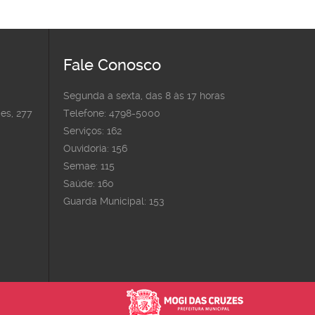
Fale Conosco
Segunda a sexta, das 8 às 17 horas
es, 277
Telefone: 4798-5000
Serviços: 162
Ouvidoria: 156
Semae: 115
Saúde: 160
Guarda Municipal: 153