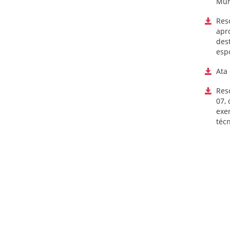
Mun
Res
apro
dest
espo
Ata
Res
07,
exer
téc