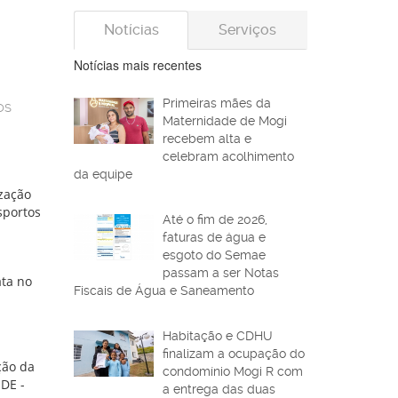
Notícias
Serviços
Notícias mais recentes
Primeiras mães da
OS
Maternidade de Mogi
recebem alta e
celebram acolhimento
da equipe
ização
sportos
Até o fim de 2026,
faturas de água e
esgoto do Semae
passam a ser Notas
ata no
Fiscais de Água e Saneamento
Habitação e CDHU
finalizam a ocupação do
ção da
condomínio Mogi R com
IDE -
a entrega das duas