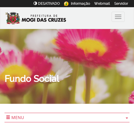
DESATIVADO
Informação
Webmail
Servidor
Fundo Social
MENU