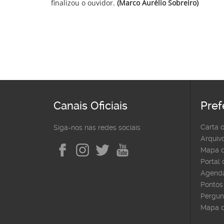
finalizou o ouvidor.
(Marco Aurélio Sobreiro)
Canais Oficiais
Pref
Carta 
Siga-nos nas redes sociais
Arquivo
Mapa d
Portal
Agenda
Pontos 
Pergun
Mapa d