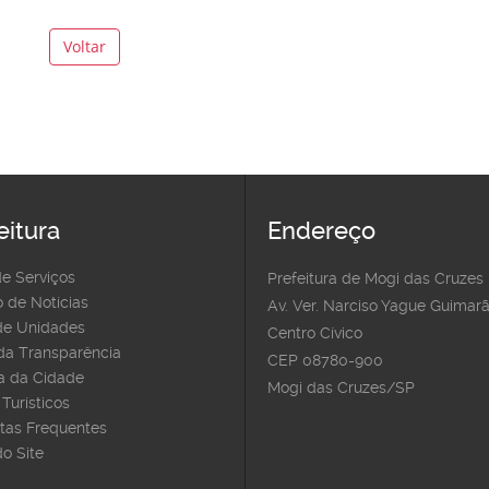
Voltar
eitura
Endereço
de Serviços
Prefeitura de Mogi das Cruzes
 de Notícias
Av. Ver. Narciso Yague Guimarã
e Unidades
Centro Cívico
 da Transparência
CEP 08780-900
 da Cidade
Mogi das Cruzes/SP
Turísticos
tas Frequentes
o Site