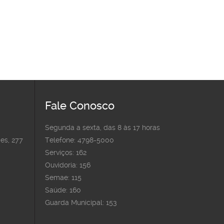
Fale Conosco
Segunda a sexta, das 8 às 17 horas
es, 277
Telefone: 4798-5000
Serviços: 162
Ouvidoria: 156
Semae: 115
Saúde: 160
Guarda Municipal: 153