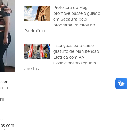
Prefeitura de Mogi
promove passeio guiado
em Sabaúna pelo
programa Roteiros do
Patrimônio
Inscrições para curso
gratuito de Manutenção
Elétrica com Ar-
Condicionado seguem
abertas
) com
oria,
ril
 é
idos com