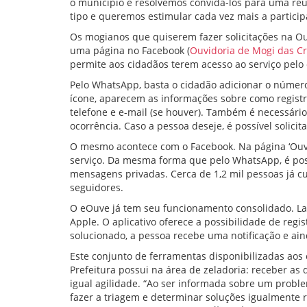
o município e resolvemos convidá-los para uma reu
tipo e queremos estimular cada vez mais a particip
Os mogianos que quiserem fazer solicitações na Ou
uma página no Facebook (
Ouvidoria de Mogi das C
permite aos cidadãos terem acesso ao serviço pelo c
Pelo WhatsApp, basta o cidadão adicionar o número 
ícone, aparecem as informações sobre como registra
telefone e e-mail (se houver). Também é necessári
ocorrência. Caso a pessoa deseje, é possível solicit
O mesmo acontece com o Facebook. Na página ‘Ouvi
serviço. Da mesma forma que pelo WhatsApp, é possí
mensagens privadas. Cerca de 1,2 mil pessoas já c
seguidores.
O eOuve já tem seu funcionamento consolidado. La
Apple. O aplicativo oferece a possibilidade de r
solucionado, a pessoa recebe uma notificação e ai
Este conjunto de ferramentas disponibilizadas aos
Prefeitura possui na área de zeladoria: receber a
igual agilidade. “Ao ser informada sobre um probl
fazer a triagem e determinar soluções igualmente 