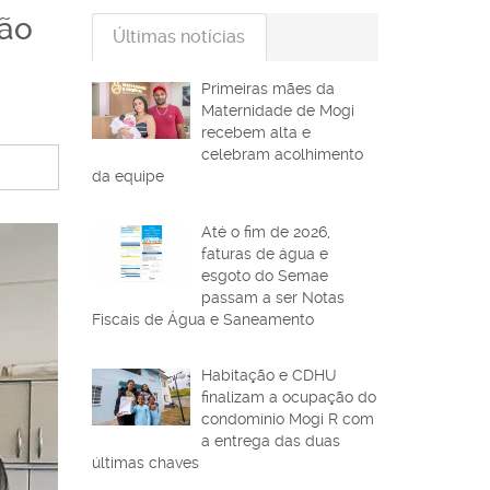
ião
Últimas notícias
Primeiras mães da
Maternidade de Mogi
recebem alta e
celebram acolhimento
da equipe
Até o fim de 2026,
faturas de água e
esgoto do Semae
passam a ser Notas
Fiscais de Água e Saneamento
Habitação e CDHU
finalizam a ocupação do
condomínio Mogi R com
a entrega das duas
últimas chaves