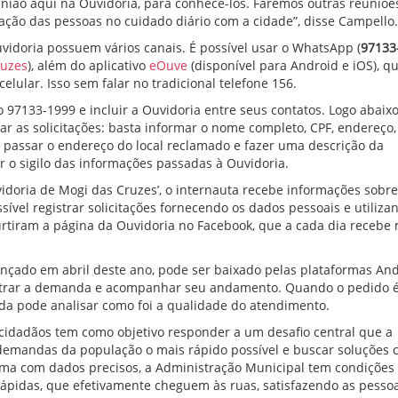
nião aqui na Ouvidoria, para conhecê-los. Faremos outras reuniõe
ação das pessoas no cuidado diário com a cidade”, disse Campello.
vidoria possuem vários canais. É possível usar o WhatsApp (
97133
ruzes
), além do aplicativo
eOuve
(disponível para Android e iOS), q
elular. Isso sem falar no tradicional telefone 156.
97133-1999 e incluir a Ouvidoria entre seus contatos. Logo abaix
r as solicitações: basta informar o nome completo, CPF, endereço,
o passar o endereço do local reclamado e fazer uma descrição da
ar o sigilo das informações passadas à Ouvidoria.
doria de Mogi das Cruzes’, o internauta recebe informações sobre
vel registrar solicitações fornecendo os dados pessoais e utiliza
urtiram a página da Ouvidoria no Facebook, que a cada dia recebe
nçado em abril deste ano, pode ser baixado pelas plataformas And
egistrar a demanda e acompanhar seu andamento. Quando o pedido 
nda pode analisar como foi a qualidade do atendimento.
 cidadãos tem como objetivo responder a um desafio central que a
s demandas da população o mais rápido possível e buscar soluções
ema com dados precisos, a Administração Municipal tem condições
rápidas, que efetivamente cheguem às ruas, satisfazendo as pessoa