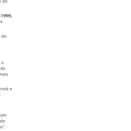
s do
-1999
),
ue
o do
 o
ndo
 mais
roid e
é
 com
 de
s”,