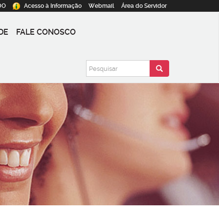
DO
Acesso à
Informação
Webmail
Área do
Servidor
DE
FALE CONOSCO