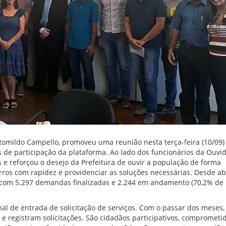
 Romildo Campello, promoveu uma reunião nesta terça-feira (10/09
 de participação da plataforma. Ao lado dos funcionários da Ouvid
 e reforçou o desejo da Prefeitura de ouvir a população de forma
ros com rapidez e providenciar as soluções necessárias. Desde ab
es, com 5.297 demandas finalizadas e 2.244 em andamento (70,2% de
l de entrada de solicitação de serviços. Com o passar dos meses,
m e registram solicitações. São cidadãos participativos, compromet