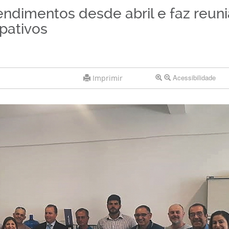
tendimentos desde abril e faz reun
pativos
Acessibilidade
Imprimir