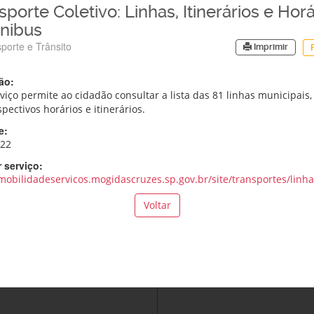
porte Coletivo: Linhas, Itinerários e Horá
nibus
porte e Trânsito
Imprimir
ão:
rviço permite ao cidadão consultar a lista das 81 linhas municipais
pectivos horários e itinerários.
e:
122
 serviço:
/mobilidadeservicos.mogidascruzes.sp.gov.br/site/transportes/linha
Voltar