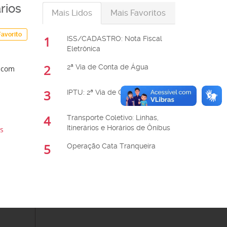
rios
Mais Lidos
Mais Favoritos
Favorito
1
ISS/CADASTRO: Nota Fiscal
Eletrônica
2
2ª Via de Conta de Água
, com
3
IPTU: 2ª Via de Conta
4
Transporte Coletivo: Linhas,
Itinerários e Horários de Ônibus
s
5
Operação Cata Tranqueira