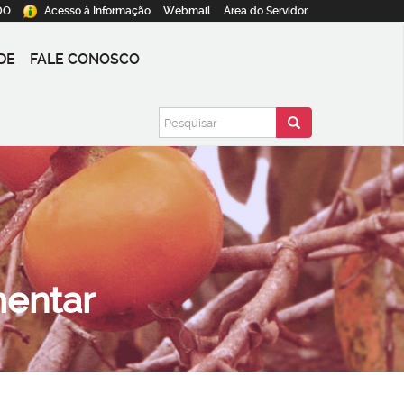
DO
Acesso à
Informação
Webmail
Área do
Servidor
DE
FALE CONOSCO
mentar