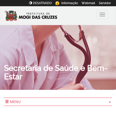
DESATIVADO
Informação
Webmail
Servidor
Secretaria de Saúde e Bem-
Estar
MENU