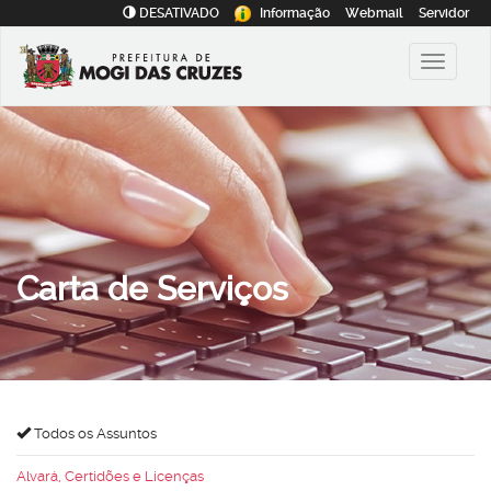
DESATIVADO
Informação
Webmail
Servidor
Carta de Serviços
Todos os Assuntos
Alvará, Certidões e Licenças