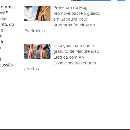
, normas
Prefeitura de Mogi
PMAE
promove passeio guiado
 das
em Sabaúna pelo
anto, do
programa Roteiros do
 o
Patrimônio
 e
odos
Inscrições para curso
a
gratuito de Manutenção
Elétrica com Ar-
s
Condicionado seguem
cussão,
abertas