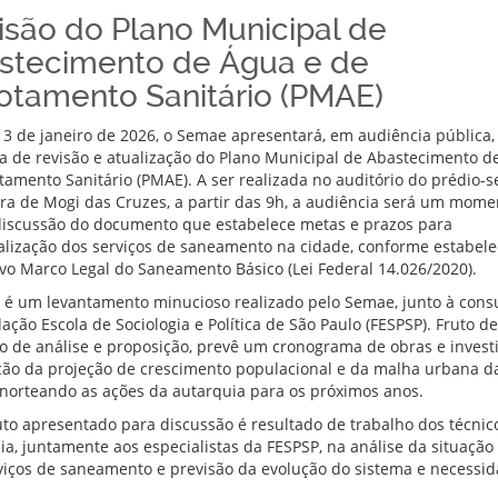
isão do Plano Municipal de
stecimento de Água e de
otamento Sanitário (PMAE)
13 de janeiro de 2026, o Semae apresentará, em audiência pública,
a de revisão e atualização do Plano Municipal de Abastecimento d
tamento Sanitário (PMAE). A ser realizada no auditório do prédio-
ura de Mogi das Cruzes, a partir das 9h, a audiência será um mome
iscussão do documento que estabelece metas e prazos para
alização dos serviços de saneamento na cidade, conforme estabele
vo Marco Legal do Saneamento Básico (Lei Federal 14.026/2020).
é um levantamento minucioso realizado pelo Semae, junto à consu
ção Escola de Sociologia e Política de São Paulo (FESPSP). Fruto d
o de análise e proposição, prevê um cronograma de obras e inves
ão da projeção de crescimento populacional e da malha urbana d
 norteando as ações da autarquia para os próximos anos.
to apresentado para discussão é resultado de trabalho dos técnic
ia, juntamente aos especialistas da FESPSP, na análise da situação 
viços de saneamento e previsão da evolução do sistema e necessi