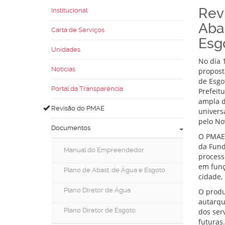
Rev
Institucional
Aba
Carta de Serviços
Esg
Unidades
No dia 
Notícias
propost
de Esgo
Portal da Transparência
Prefeit
ampla d
Revisão do PMAE
univers
pelo No
Documentos
O PMAE 
da Funda
Manual do Empreendedor
process
em funç
Plano de Abast. de Água e Esgoto
cidade,
Plano Diretor de Água
O produ
autarqu
Plano Diretor de Esgoto
dos ser
futuras.