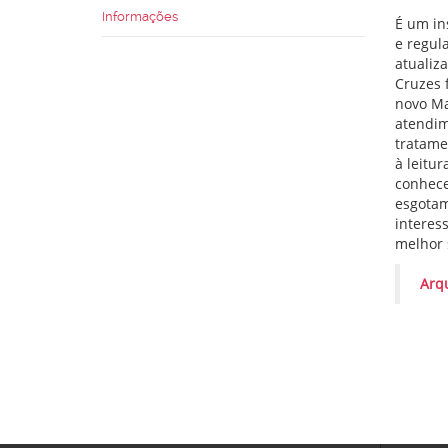
Informações
É um in
e regul
atualiz
Cruzes 
novo Ma
atendim
tratame
à leitu
conhece
esgotam
interes
melhor 
Arq