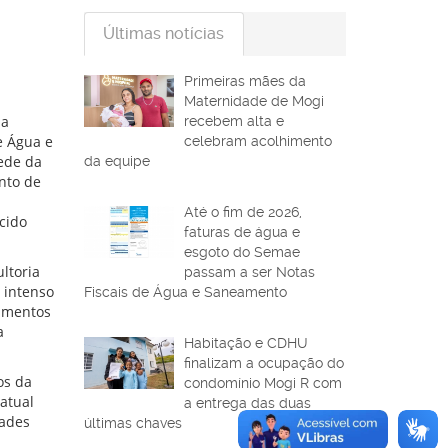
Últimas notícias
Primeiras mães da
Maternidade de Mogi
 a
recebem alta e
e Água e
celebram acolhimento
sede da
da equipe
nto de
Até o fim de 2026,
cido
faturas de água e
esgoto do Semae
ltoria
passam a ser Notas
e intenso
Fiscais de Água e Saneamento
timentos
a
Habitação e CDHU
finalizam a ocupação do
os da
condomínio Mogi R com
atual
a entrega das duas
dades
últimas chaves