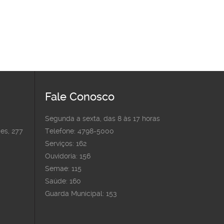
Fale Conosco
Segunda a sexta, das 8 às 17 horas
es, 277
Telefone: 4798-5000
Serviços: 162
Ouvidoria: 156
Semae: 115
Saúde: 160
Guarda Municipal: 153