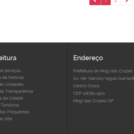
1
2
eitura
Endereço
de Serviços
Prefeitura de Mogi das Cruzes
 de Notícias
Av. Ver. Narciso Yague Guimarã
e Unidades
Centro Cívico
 da Transparência
CEP 08780-900
 da Cidade
Mogi das Cruzes/SP
Turísticos
tas Frequentes
o Site