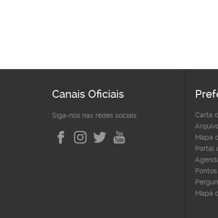
Canais Oficiais
Pref
Carta 
Siga-nos nas redes sociais
Arquivo
Mapa d
Portal
Agenda
Pontos 
Pergun
Mapa d