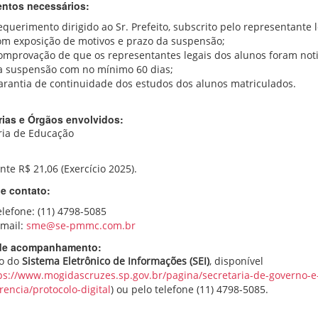
ntos necessários:
querimento dirigido ao Sr. Prefeito, subscrito pelo representante l
om exposição de motivos e prazo da suspensão;
omprovação de que os representantes legais dos alunos foram noti
a suspensão com no mínimo 60 dias;
arantia de continuidade dos estudos dos alunos matriculados.
rias e Órgãos envolvidos:
ria de Educação
te R$ 21,06 (Exercício 2025).
e contato:
elefone: (11) 4798-5085
-mail:
sme@se-pmmc.com.br
de acompanhamento:
o do
Sistema Eletrônico de Informações (SEI)
, disponível
ps://www.mogidascruzes.sp.gov.br/pagina/secretaria-de-governo-e
rencia/protocolo-digital
) ou pelo telefone (11) 4798-5085.