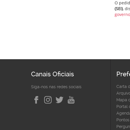
O pedid
(SEI)
, d
governo
Canais Oficiais
Pref
Carta 
Siga-nos nas redes sociais
Arquivo
Mapa d
Portal
Agenda
Pontos 
Pergun