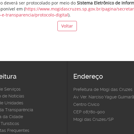
o deverá ser protocolado por meio do
Sistema Eletrônico de Infor
isponível em (
https://www.mogidascruzes.sp.gov.br/pagina/secretar
-e-transparencia/protocolo-digital
).
Voltar
eitura
Endereço
de Serviços
Prefeitura de Mogi das Cruzes
 de Notícias
Av. Ver. Narciso Yague Guimarã
e Unidades
Centro Cívico
 da Transparência
CEP 08780-900
 da Cidade
Mogi das Cruzes/SP
Turísticos
tas Frequentes