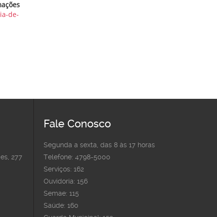
mações
ia-de-
Fale Conosco
Segunda a sexta, das 8 às 17 horas
es, 277
Telefone: 4798-5000
Serviços: 162
Ouvidoria: 156
Semae: 115
Saúde: 160