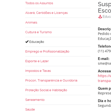
Susp
Todos os Assuntos
Esco
Alvará, Certidões e Licenças
Educ
Animais
Descriç
Cultura e Turismo
Pedido 
Educaçã
Educação
Telefon
(11) 47
Emprego e Profissionalização
E-mail:
Esporte e Lazer
sme@se
Acessar
Impostos e Taxas
https:/
transpa
Procon, Transparência e Ouvidoria
Quem po
Proteção Social e Habitação
Represen
Saneamento
Dia e h
Segunda
Saúde