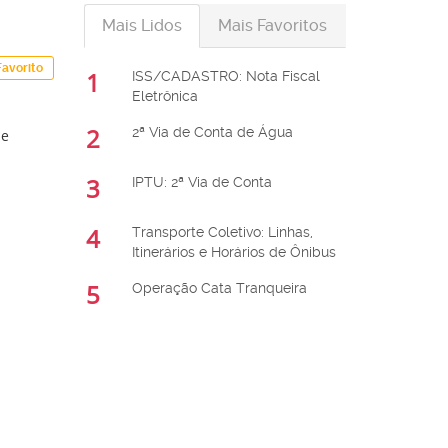
Mais Lidos
Mais Favoritos
Favorito
1
ISS/CADASTRO: Nota Fiscal
Eletrônica
2
2ª Via de Conta de Água
de
3
IPTU: 2ª Via de Conta
4
Transporte Coletivo: Linhas,
Itinerários e Horários de Ônibus
5
Operação Cata Tranqueira