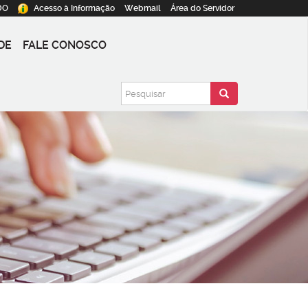
DO
Acesso à
Informação
Webmail
Área do
Servidor
DE
FALE CONOSCO