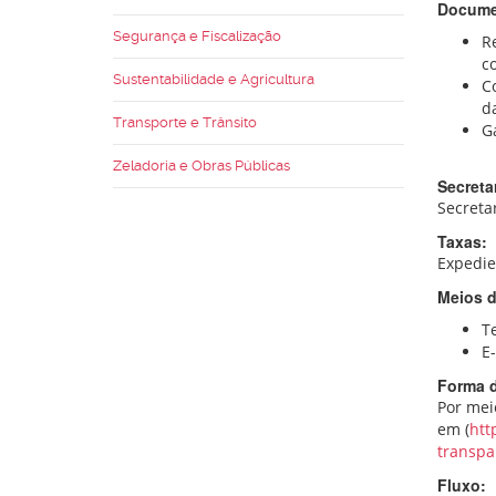
Docume
Segurança e Fiscalização
Re
c
Sustentabilidade e Agricultura
C
d
Transporte e Trânsito
G
Zeladoria e Obras Públicas
Secreta
Secreta
Taxas:
Expedien
Meios d
T
E
Forma 
Por mei
em (
htt
transpa
Fluxo: