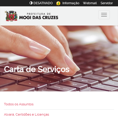
DESATIVADO
Informação
Webmail
Servidor
Carta de Serviços
Todos os Assuntos
Alvará, Certidões e Licenças