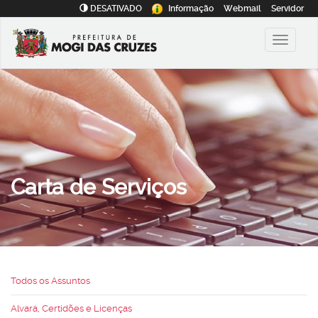
DESATIVADO
Informação
Webmail
Servidor
Carta de Serviços
Todos os Assuntos
Alvará, Certidões e Licenças