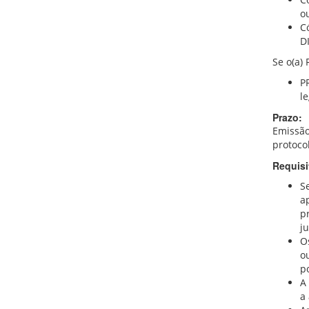
o
C
D
Se o(a) 
P
l
Prazo:
Emissão
protoco
Requisi
S
a
p
ju
O
o
p
A
a