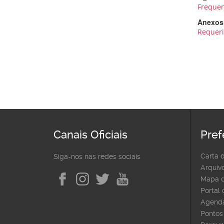
Frequen
Anexos
Requeri
Canais Oficiais
Pref
Carta 
Siga-nos nas redes sociais
Arquivo
Mapa d
Portal
Agenda
Pontos 