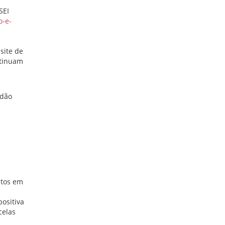
SEI
o-e-
site de
ntinuam
idão
itos em
ositiva
celas