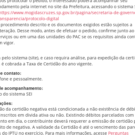
pós protocolar o pedido, o interessado poderá acompanhar seu
ndamento pela internet no site da Prefeitura, acessando o sistema 
https://www.mogidascruzes.sp.gov.br/pagina/secretaria-de-govern
ansparencia/protocolo-digital
 procedimento descrito e os documentos exigidos estão sujeitos a
lteração. Desse modo, antes de efetuar o pedido, confirme junto ao 
erviços ou em uma das unidades do PAC se os requisitos ainda co
m vigor.
 pelo sistema (site), e caso requira análise, para expedição da cert
 é cobrada a Taxa de Certidão do ano vigente.
e contato:
efone e pessoalmente.
de acompanhamento:
o do sistema SEI
ações:
ão da certidão negativa está condicionada a não existência de déb
 inscritos em divida ativa ou não. Existindo débitos parcelados com
to em dia, o contribuinte deverá requerer a emissão de certidão p
ito de negativa. A validade da Certidão é até o vencimento das par
s do IPTU no exercício. Para mais informações, acesse
Perguntas