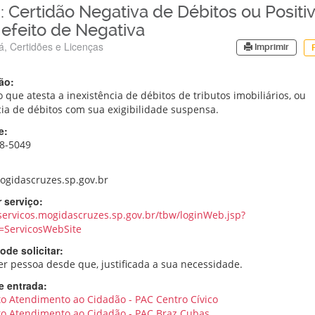
: Certidão Negativa de Débitos ou Positi
efeito de Negativa
á, Certidões e Licenças
Imprimir
ão:
 que atesta a inexistência de débitos de tributos imobiliários, ou
cia de débitos com sua exigibilidade suspensa.
e:
98-5049
gidascruzes.sp.gov.br
 serviço:
/servicos.mogidascruzes.sp.gov.br/tbw/loginWeb.jsp?
=ServicosWebSite
de solicitar:
r pessoa desde que, justificada a sua necessidade.
e entrada:
o Atendimento ao Cidadão - PAC Centro Cívico
o Atendimento ao Cidadão - PAC Braz Cubas