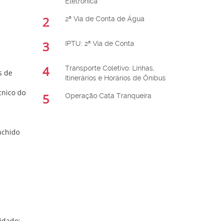
Eletrônica
2
2ª Via de Conta de Água
3
IPTU: 2ª Via de Conta
4
Transporte Coletivo: Linhas,
s de
Itinerários e Horários de Ônibus
cnico do
5
Operação Cata Tranqueira
nchido
idado;