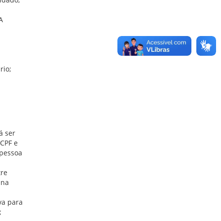
A
rio;
á ser
CPF e
 pessoa
tre
 na
va para
;