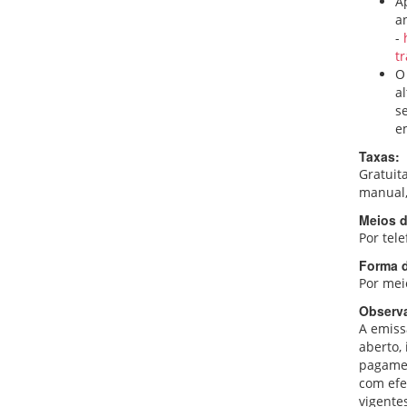
A
a
-
tr
O
a
s
e
Taxas:
Gratuita
manual,
Meios d
Por tel
Forma 
Por mei
Observ
A emiss
aberto,
pagamen
com efe
vigente