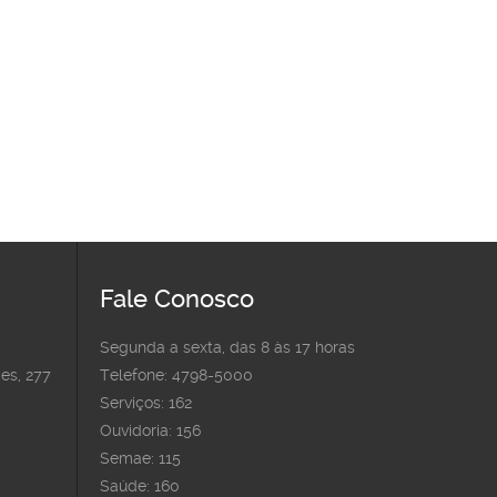
Fale Conosco
Segunda a sexta, das 8 às 17 horas
es, 277
Telefone: 4798-5000
Serviços: 162
Ouvidoria: 156
Semae: 115
Saúde: 160