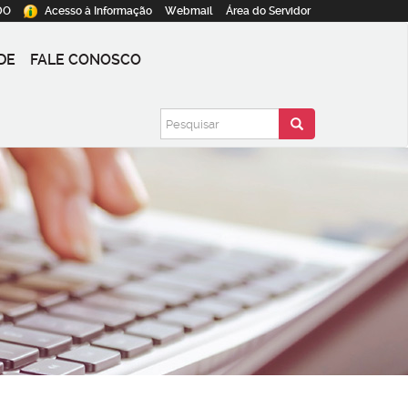
DO
Acesso à
Informação
Webmail
Área do
Servidor
DE
FALE CONOSCO