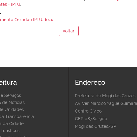
tes - IPTU
.
:
mento Certidão IPTU.docx
Voltar
eitura
Endereço
de Serviços
Prefeitura de Mogi das Cruzes
 de Notícias
Av. Ver. Narciso Yague Guimarã
e Unidades
Centro Cívico
 da Transparência
CEP 08780-900
 da Cidade
Mogi das Cruzes/SP
Turísticos