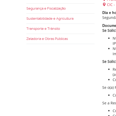
CIC -
Segurança e Fiscalização
Dia e h
Segunda
Sustentabilidade e Agricultura
Docume
Transporte e Trânsito
Se Solic
N
Zeladoria e Obras Públicas
IP
N
Im
Se Solic
R
(a
C
Se o(a) 
C
Se a Re
C
C