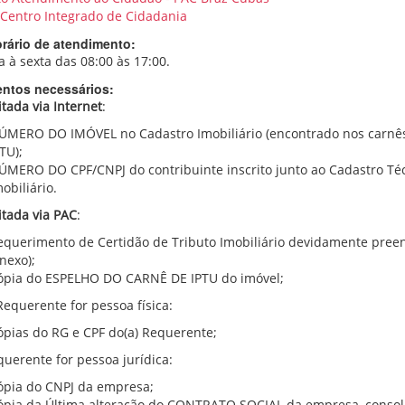
 Centro Integrado de Cidadania
orário de atendimento:
 à sexta das 08:00 às 17:00.
ntos necessários:
itada via Internet
:
ÚMERO DO IMÓVEL no Cadastro Imobiliário (encontrado nos carnê
TU);
ÚMERO DO CPF/CNPJ do contribuinte inscrito junto ao Cadastro Té
obiliário.
itada via PAC
:
equerimento de Certidão de Tributo Imobiliário devidamente pree
nexo);
ópia do ESPELHO DO CARNÊ DE IPTU do imóvel;
Requerente for pessoa física:
ópias do RG e CPF do(a) Requerente;
querente for pessoa jurídica:
ópia do CNPJ da empresa;
ópia da Última alteração do CONTRATO SOCIAL da empresa, consol