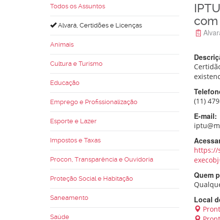
IPTU
Todos os Assuntos
com 
Alvará, Certidões e Licenças
Alvar
Animais
Descriç
Cultura e Turismo
Certidão
existen
Educação
Telefon
(11) 47
Emprego e Profissionalização
E-mail:
Esporte e Lazer
iptu@mo
Acessar
Impostos e Taxas
https:/
execobj
Procon, Transparência e Ouvidoria
Quem po
Proteção Social e Habitação
Qualque
Saneamento
Local d
Pront
Saúde
Pront