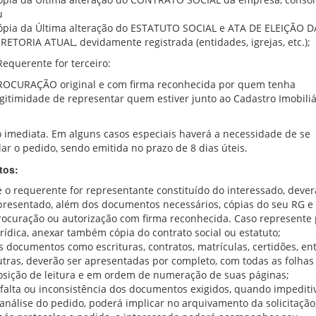
u
ópia da Última alteração do ESTATUTO SOCIAL e ATA DE ELEIÇÃO D
IRETORIA ATUAL, devidamente registrada (entidades, igrejas, etc.);
Requerente for terceiro:
ROCURAÇÃO original e com firma reconhecida por quem tenha
egitimidade de representar quem estiver junto ao Cadastro Imobiliá
 imediata. Em alguns casos especiais haverá a necessidade de se
lar o pedido, sendo emitida no prazo de 8 dias úteis.
tos:
e o requerente for representante constituído do interessado, dever
presentado, além dos documentos necessários, cópias do seu RG e 
rocuração ou autorização com firma reconhecida. Caso represente
rídica, anexar também cópia do contrato social ou estatuto;
s documentos como escrituras, contratos, matrículas, certidões, en
utras, deverão ser apresentadas por completo, com todas as folhas
osição de leitura e em ordem de numeração de suas páginas;
 falta ou inconsistência dos documentos exigidos, quando impediti
 análise do pedido, poderá implicar no arquivamento da solicitação