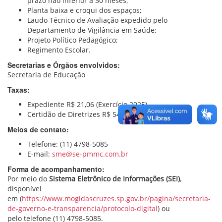
prazo não inferior a 30 meses;
Planta baixa e croqui dos espaços;
Laudo Técnico de Avaliação expedido pelo
Departamento de Vigilância em Saúde;
Projeto Político Pedagógico;
Regimento Escolar.
Secretarias e Órgãos envolvidos:
Secretaria de Educação
Taxas:
Expediente R$ 21,06 (Exercício 2025).
Certidão de Diretrizes R$ 54,37 (exercício 2013)
Meios de contato:
Telefone: (11) 4798-5085
E-mail:
sme@se-pmmc.com.br
Forma de acompanhamento:
Por meio do
Sistema Eletrônico de Informações (SEI)
,
disponível
em (
https://www.mogidascruzes.sp.gov.br/pagina/secretaria-
de-governo-e-transparencia/protocolo-digital
) ou
pelo telefone (11) 4798-5085.