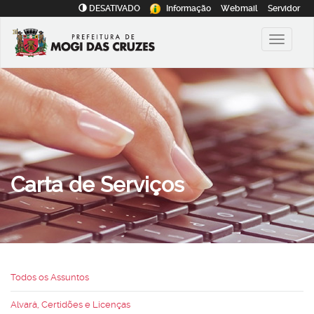
DESATIVADO
Informação
Webmail
Servidor
Carta de Serviços
Todos os Assuntos
Alvará, Certidões e Licenças