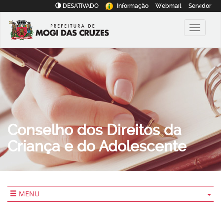
DESATIVADO
Informação
Webmail
Servidor
Conselho dos Direitos da
Criança e do Adolescente
MENU